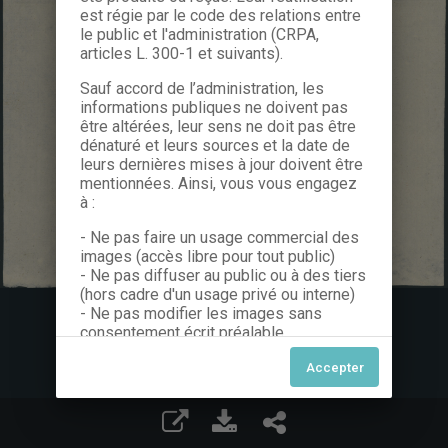
est régie par le code des relations entre
le public et l'administration (CRPA,
articles L. 300-1 et suivants).
Sauf accord de l’administration, les
informations publiques ne doivent pas
être altérées, leur sens ne doit pas être
dénaturé et leurs sources et la date de
leurs dernières mises à jour doivent être
mentionnées. Ainsi, vous vous engagez
à :
- Ne pas faire un usage commercial des
images (accès libre pour tout public)
- Ne pas diffuser au public ou à des tiers
(hors cadre d'un usage privé ou interne)
- Ne pas modifier les images sans
consentement écrit préalable
Dans le cas contraire, nous vous invitons
à nous contacter afin de solliciter le type
de Licence souhaitée parmi celles
proposées et le cas échéant, acquitter
une redevance.