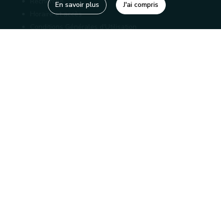
Recherche
En savoir plus
J'ai compris
Horaire et accès
Conditions Générales d'Utilisation
Mentions légales
Politique de confidentialité
Liens utiles
Bibliothèques
Editions
Connaître la Wallonie
Nos partenaires
Sites généraux de la Wallonie
Wallonie.be
Service public de Wallonie
Wallex
Marché publics wallons