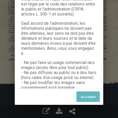
est régie par le code des relations entre
le public et l'administration (CRPA,
articles L. 300-1 et suivants).
Sauf accord de l’administration, les
informations publiques ne doivent pas
être altérées, leur sens ne doit pas être
dénaturé et leurs sources et la date de
leurs dernières mises à jour doivent être
mentionnées. Ainsi, vous vous engagez
à :
- Ne pas faire un usage commercial des
images (accès libre pour tout public)
- Ne pas diffuser au public ou à des tiers
(hors cadre d'un usage privé ou interne)
- Ne pas modifier les images sans
consentement écrit préalable
Dans le cas contraire, nous vous invitons
à nous contacter afin de solliciter le type
de Licence souhaitée parmi celles
proposées et le cas échéant, acquitter
une redevance.