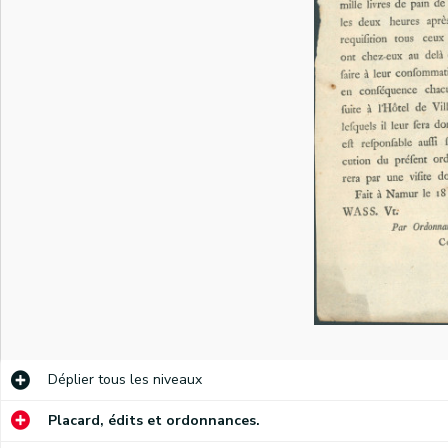
)
)
Annonce à la population par les Armées de Sambre et Meuse de la capitulation des troupes impériales reçue par le général Hatry, commandant les troupes de la République. Conditions de la reddition. Signé Hatry, Duisker major et commandant, Loison. Pour copie conforme Coppoy.
Annonce des officiers municipaux de Namur ordonnant aux citoyens de déclarer la quantité de sacs de froment et de seigle qu'ils possèdent. Demande de l'inspecteur des vivres de la République Morin de disposer dans les six heures de 4.000 sacs de grain ou de farine (2/3 de froment, 1/3 de seigle). Signé Coppoy.
Annonce des officiers municipaux de Namur informant que "les assignats sont au paire du numéraire". Interdiction de les refuser. Décision du général de brigade Prestat. Signé Coppoy.
Annonce du mayeur et des échevins de la Ville de Namur sur l'obligation de livrer 24.000 livres de pain. Signé Coppoy.
Annonce des officiers municipaux de Namur ordonnant de mettre à disposition de l'inspecteur des fourages de la République Fouglair tous les magasins publics et privés en fourages et avoines. Signé Coppoy.
Déplier
tous les niveaux
Annonce des officiers municipaux de Namur invitant les citoyens à porter des cocardes et rubans tricolores. Signé Coppoy.
Placard, édits et ordonnances.
Annonce des officiers municipaux de Namur ordonnant aux négociants et particuliers de déclarer les quantités d'eau-de-vie, de sel et de vinaigre qu'ils possèdent. Demande du commissaire général des armées de la République Vaillants d'obtenir 50 pipes d'eau-de-vie, 100.000 livres de sel et 50.000 pintes de vinaigre. Signé Coppoy.