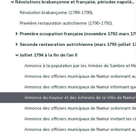
Révolutions brabançonne et française, périodes napoléonienne et hollandaise et indépendance de la Belgique
Révolution brabançonne (1789-1790).
Première restauration autrichienne (1790-1792).
Première occupation française (novembre 1792-mars 1793
Seconde restauration autrichienne (mars 1793-juillet 1794
Juillet 1794 à la fin de l'an II