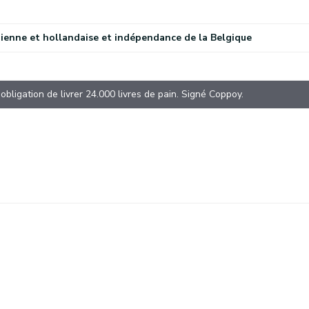
ienne et hollandaise et indépendance de la Belgique
bligation de livrer 24.000 livres de pain. Signé Coppoy.