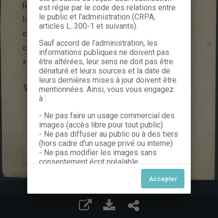
est régie par le code des relations entre
le public et l'administration (CRPA,
articles L. 300-1 et suivants).
Sauf accord de l’administration, les
informations publiques ne doivent pas
être altérées, leur sens ne doit pas être
dénaturé et leurs sources et la date de
leurs dernières mises à jour doivent être
mentionnées. Ainsi, vous vous engagez
à :
- Ne pas faire un usage commercial des
images (accès libre pour tout public)
- Ne pas diffuser au public ou à des tiers
(hors cadre d'un usage privé ou interne)
- Ne pas modifier les images sans
consentement écrit préalable
Dans le cas contraire, nous vous invitons
à nous contacter afin de solliciter le type
de Licence souhaitée parmi celles
proposées et le cas échéant, acquitter
une redevance.