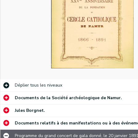
Lettre dans laquelle les membres du Conseil de Fabrique de la cathédrale Saint-Aubin de Namur demandent à un baron dont le nom est inconnu d'intervenir financièrement dans le coût d'un nouveau jubé en marbre. Une souscription a été ouverte pour récolter les 6 000 francs qui manquent malgré la cote part de la Fabrique et le subside du gouvernement.
Déplier
tous les niveaux
Annonce de l'Octave principal et de la retraite spirituelle du Sacré Cœur de Marie qui aura lieu à l'église Notre-Dame de Namur. Une note manuscrite date ce document de 1849.
Documents de la Société archéologique de Namur.
Annonce de la neuvaine en l'honneur de saint Roch qui aura lieu, le jour de l'Assomption, dans la chapelle Saint-Hubert dite des Bouchers. Une note manuscrite date ce document de 1850.
Lettre dans laquelle le typographe Antoine Denis demande à une personne non-citée de rédiger un compliment qui sera lu à l'occasion d'une ovation que la Société philanthropique Saint-Joseph organisera en l'honneur de deux de ses membres.
Jules Borgnet.
Compliment prononcé à l'occasion de la remise d'une décoration à Antoine Denis, ouvrier typographe et chef d'atelier chez Wesmael-Legros. Une note manuscrite date ce document de 1852.
Documents relatifs à des manifestations ou à des événeme
Allocution prononcée, à Namur, le 9 août 1852, dans laquelle Antoine Denis, compositeur-typographe, rappelle aux membres de la Société d'Union de Salzinnes les buts de celle-ci.
Programme du grand concert de gala donné, le 20 janvier 1891,