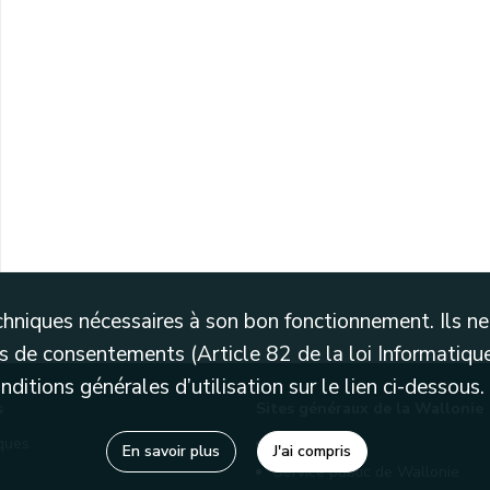
techniques nécessaires à son bon fonctionnement. Ils 
 de consentements (Article 82 de la loi Informatique
itions générales d’utilisation sur le lien ci-dessous.
s
Sites généraux de la Wallonie
èques
Wallonie.be
En savoir plus
J'ai compris
Service public de Wallonie