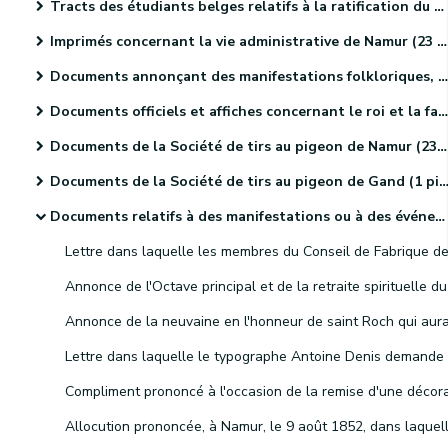
Tracts des étudiants belges relatifs à la ratification du Traité des XXIV articles (4 pièces).
Imprimés concernant la vie administrative de Namur (23 pièces).
Documents annonçant des manifestations folkloriques, culturelles et sportives. (46 pièces)
Documents officiels et affiches concernant le roi et la famille royale (18 pièces)
Documents de la Société de tirs au pigeon de Namur (23 pièces)
Documents de la Société de tirs au pigeon de Gand (1 pièce).
Documents relatifs à des manifestations ou à des événements religieux (41 pièces)