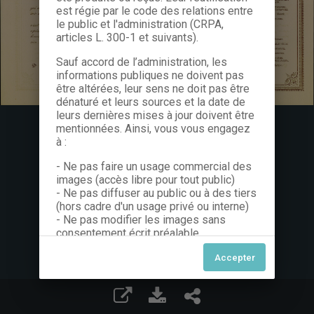
est régie par le code des relations entre
le public et l'administration (CRPA,
articles L. 300-1 et suivants).
Sauf accord de l’administration, les
informations publiques ne doivent pas
être altérées, leur sens ne doit pas être
dénaturé et leurs sources et la date de
leurs dernières mises à jour doivent être
mentionnées. Ainsi, vous vous engagez
à :
- Ne pas faire un usage commercial des
images (accès libre pour tout public)
- Ne pas diffuser au public ou à des tiers
(hors cadre d'un usage privé ou interne)
- Ne pas modifier les images sans
consentement écrit préalable
Dans le cas contraire, nous vous invitons
à nous contacter afin de solliciter le type
de Licence souhaitée parmi celles
proposées et le cas échéant, acquitter
une redevance.