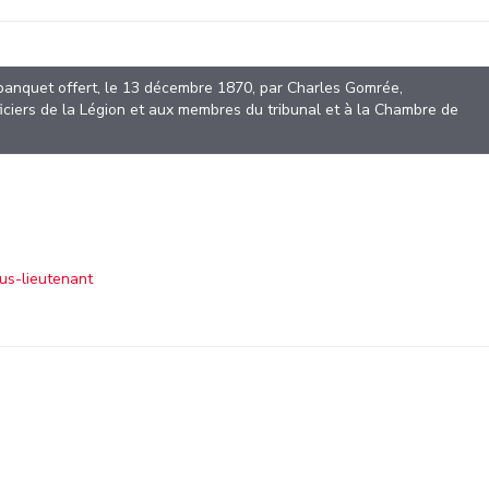
 banquet offert, le 13 décembre 1870, par Charles Gomrée,
iciers de la Légion et aux membres du tribunal et à la Chambre de
s-lieutenant