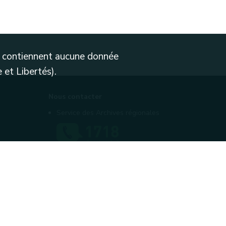
ne contiennent aucune donnée
 et Libertés).
Nous contacter
Service des Archives régionales
Contactez-nous
Introduire une plainte
Vie privée
Médiateur
Accessibilité