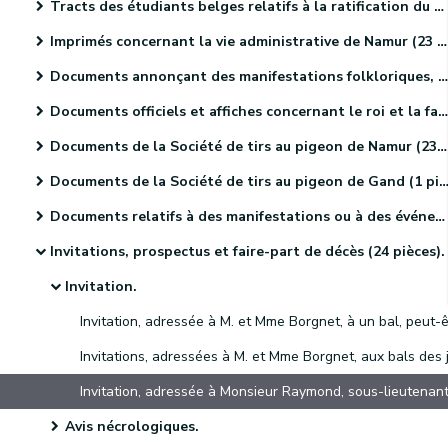
Tracts des étudiants belges relatifs à la ratification du Traité des XXIV articles (4 pièces).
Imprimés concernant la vie administrative de Namur (23 pièces).
Documents annonçant des manifestations folkloriques, culturelles et sportives. (46 pièces)
Documents officiels et affiches concernant le roi et la famille royale (18 pièces)
Documents de la Société de tirs au pigeon de Namur (23 pièces)
Documents de la Société de tirs au pigeon de Gand (1 pièce).
Documents relatifs à des manifestations ou à des événements religieux (41 pièces)
Invitations, prospectus et faire-part de décès (24 pièces).
Invitation.
Avis nécrologiques.