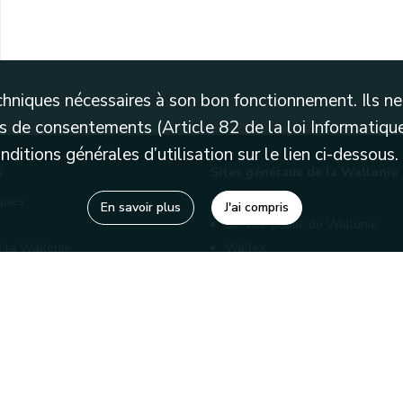
techniques nécessaires à son bon fonctionnement. Ils 
 de consentements (Article 82 de la loi Informatique
itions générales d’utilisation sur le lien ci-dessous.
s
Sites généraux de la Wallonie
èques
Wallonie.be
En savoir plus
J'ai compris
Service public de Wallonie
 la Wallonie
Wallex
enaires
Marché publics wallons
Géoportail
Charte graphique