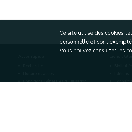
Ce site utilise des cookies 
personnelle et sont exemptés
Vous pouvez consulter les cond
Accès rapide
Liens utile
Recherche
Biblioth
Horaire et accès
Editions
Conditions Générales d'Utilisation
Connaître
Mentions légales
Nos part
Politique de confidentialité
Le site officiel des Archives régionales de Wallonie