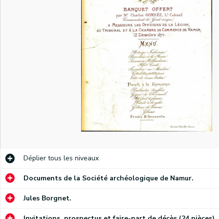
Invitation, adressée à M. et Mme Borgnet, à un bal, peut-être des jeunes gens, qui aura lieu, le 21 avril 1851, dans la salle des redoutes.
Déplier
tous les niveaux
Invitations, adressées à M. et Mme Borgnet, aux bals des jeunes gens qui auront lieu, dans la salle des concerts, les 18 avril 1865, 23 avril 1867, 14 avril 1868 et 28 avril 1869.
Documents de la Société archéologique de Namur.
Invitation, adressée à Monsieur Raymond, sous-lieutenant, au banquet offert, le 13 décembre 1870, par Charles Gomrée, lieutenant-colonel et commandant de la Garde civique, aux officiers de la Légion et aux membres du tribunal et à la Chambre de commerce de Namur.
Jules Borgnet.
Invitations, prospectus et faire-part de décès (24 pièces).