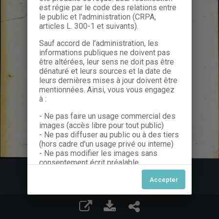
est régie par le code des relations entre
le public et l'administration (CRPA,
articles L. 300-1 et suivants).
Sauf accord de l’administration, les
informations publiques ne doivent pas
être altérées, leur sens ne doit pas être
dénaturé et leurs sources et la date de
leurs dernières mises à jour doivent être
mentionnées. Ainsi, vous vous engagez
à :
- Ne pas faire un usage commercial des
images (accès libre pour tout public)
- Ne pas diffuser au public ou à des tiers
(hors cadre d'un usage privé ou interne)
- Ne pas modifier les images sans
consentement écrit préalable
Dans le cas contraire, nous vous invitons
à nous contacter afin de solliciter le type
de Licence souhaitée parmi celles
proposées et le cas échéant, acquitter
une redevance.