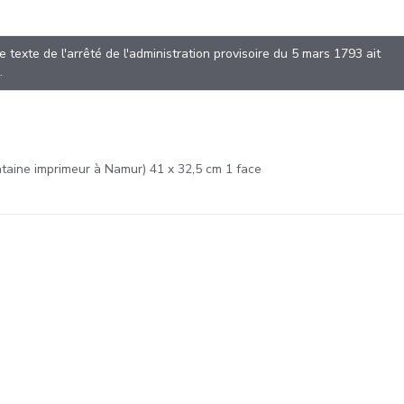
)
 texte de l'arrêté de l'administration provisoire du 5 mars 1793 ait
.
taine imprimeur à Namur) 41 x 32,5 cm 1 face