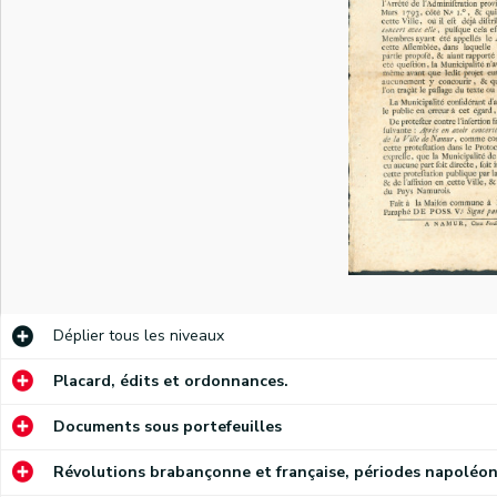
)
Proclamation de Cyrus Valence, commandant en chef de l'armée des Ardennes, portant à la connaissance des citoyens de Namur la proclamation du 8 novembre 1792 de Charles-François Dumourier, commandant en chef de l'armée de la Belgique, relative aux mesures à prendre pour l'administration de la Belgique
Proclamation du lieutenant-général Leveneur invitant la population namuroise à élire ses magistrats
La Société des Amis de la Liberté et de l'Egalité fait part de son adhésion aux valeurs de la République française
Discours de l'adjudant général Dauvers à la Société des Belges patriotes à Namur, le jour de son inauguration, le 24 novembre 1792
Discours du citoyen E. Dinne, membre du Comité général révolutionnaire des Belges et Liégeois unis, à la Société des Amis de la Liberté et de l'Egalité présidée par De Posson à Namur le 25 novembre 1792
Déplier
tous les niveaux
Proclamation des magistrats de la Ville de Namur portant à la connaissance de la population la lettre du 24 novembre 1792 du commandant de place Duma à propos du logement des troupes françaises et des éventuelles plaintes (par ordonnance, signé S.J. Lafontaine)
Placard, édits et ordonnances.
Adresse de la Société des Amis de la Liberté et de l'Egalité au citoyen général Valence à son entrée à Namur. Réponse du général Valence (signé président De Posson, secrétaire X. Wasseige)
Documents sous portefeuilles
Invitation aux citoyens namurois de moins de 21 ans à participer à l'élection de ses représentants provisoires qui aura lieu à la cathédrale Saint-Aubain le 5 décembre 1792
Révolutions brabançonne et française, périodes napoléon
Information (n° 4) à la population namuroise sur le serment prêté le 6 décembre 1792 place Saint-Remy par les représentants élus par le peuple le 5 décembre 1792