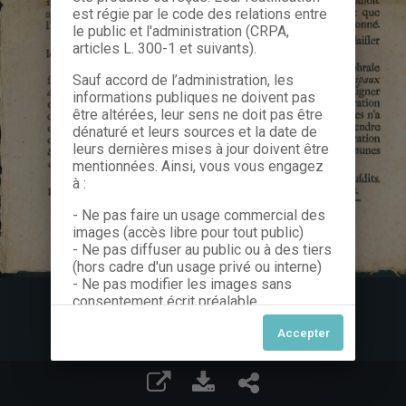
est régie par le code des relations entre
le public et l'administration (CRPA,
articles L. 300-1 et suivants).
Sauf accord de l’administration, les
informations publiques ne doivent pas
être altérées, leur sens ne doit pas être
dénaturé et leurs sources et la date de
leurs dernières mises à jour doivent être
mentionnées. Ainsi, vous vous engagez
à :
- Ne pas faire un usage commercial des
images (accès libre pour tout public)
- Ne pas diffuser au public ou à des tiers
(hors cadre d'un usage privé ou interne)
- Ne pas modifier les images sans
consentement écrit préalable
Dans le cas contraire, nous vous invitons
à nous contacter afin de solliciter le type
de Licence souhaitée parmi celles
proposées et le cas échéant, acquitter
une redevance.