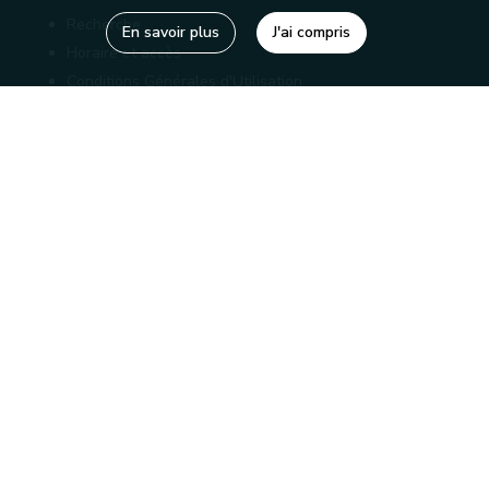
Recherche
En savoir plus
J'ai compris
Horaire et accès
Conditions Générales d'Utilisation
Mentions légales
Politique de confidentialité
Liens utiles
Bibliothèques
Editions
Connaître la Wallonie
Nos partenaires
Sites généraux de la Wallonie
Wallonie.be
Service public de Wallonie
Wallex