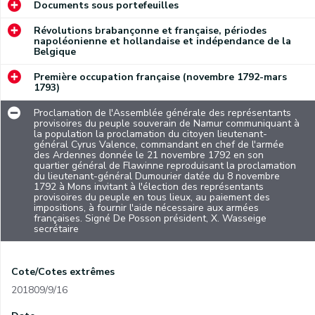
Documents sous portefeuilles
Révolutions brabançonne et française, périodes
napoléonienne et hollandaise et indépendance de la
Belgique
Première occupation française (novembre 1792-mars
1793)
Proclamation de l'Assemblée générale des représentants
provisoires du peuple souverain de Namur communiquant à
la population la proclamation du citoyen lieutenant-
général Cyrus Valence, commandant en chef de l'armée
des Ardennes donnée le 21 novembre 1792 en son
quartier général de Flawinne reproduisant la proclamation
du lieutenant-général Dumourier datée du 8 novembre
1792 à Mons invitant à l'élection des représentants
provisoires du peuple en tous lieux, au paiement des
impositions, à fournir l'aide nécessaire aux armées
françaises. Signé De Posson président, X. Wasseige
secrétaire
Cote/Cotes extrêmes
201809/9/16