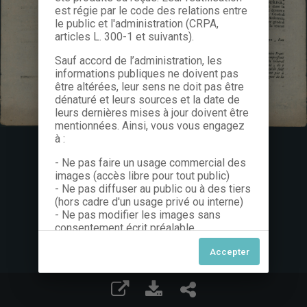
est régie par le code des relations entre
le public et l'administration (CRPA,
articles L. 300-1 et suivants).
Sauf accord de l’administration, les
informations publiques ne doivent pas
être altérées, leur sens ne doit pas être
dénaturé et leurs sources et la date de
leurs dernières mises à jour doivent être
mentionnées. Ainsi, vous vous engagez
à :
- Ne pas faire un usage commercial des
images (accès libre pour tout public)
- Ne pas diffuser au public ou à des tiers
(hors cadre d'un usage privé ou interne)
- Ne pas modifier les images sans
consentement écrit préalable
Dans le cas contraire, nous vous invitons
à nous contacter afin de solliciter le type
de Licence souhaitée parmi celles
proposées et le cas échéant, acquitter
une redevance.