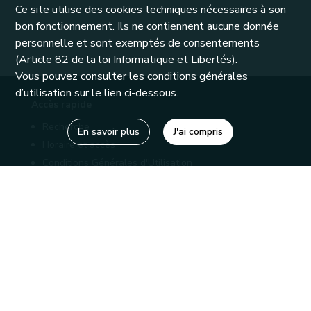
Ce site utilise des cookies techniques nécessaires à son
bon fonctionnement. Ils ne contiennent aucune donnée
personnelle et sont exemptés de consentements
(Article 82 de la loi Informatique et Libertés).
Vous pouvez consulter les conditions générales
d’utilisation sur le lien ci-dessous.
Accès rapide
Recherche
En savoir plus
J'ai compris
Horaire et accès
Conditions Générales d'Utilisation
Mentions légales
Politique de confidentialité
Liens utiles
Bibliothèques
Editions
Connaître la Wallonie