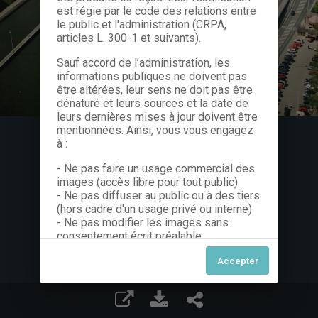
est régie par le code des relations entre
le public et l'administration (CRPA,
articles L. 300-1 et suivants).
Sauf accord de l’administration, les
informations publiques ne doivent pas
être altérées, leur sens ne doit pas être
dénaturé et leurs sources et la date de
leurs dernières mises à jour doivent être
mentionnées. Ainsi, vous vous engagez
à :
- Ne pas faire un usage commercial des
images (accès libre pour tout public)
- Ne pas diffuser au public ou à des tiers
(hors cadre d'un usage privé ou interne)
- Ne pas modifier les images sans
consentement écrit préalable
Dans le cas contraire, nous vous invitons
à nous contacter afin de solliciter le type
de Licence souhaitée parmi celles
proposées et le cas échéant, acquitter
une redevance.