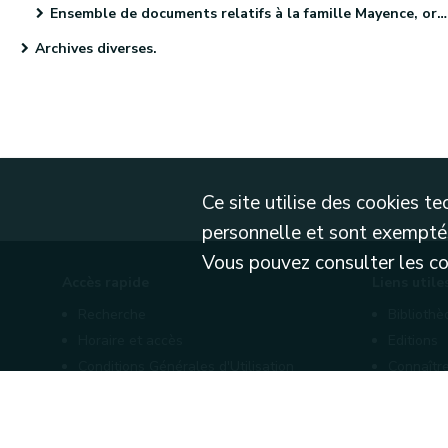
Ensemble de documents relatifs à la famille Mayence, originaire de Metz (4 pièces)
Archives diverses.
Ce site utilise des cookies 
personnelle et sont exemptés
Vous pouvez consulter les cond
Accès rapide
Liens utile
Recherche
Biblioth
Horaire et accès
Editions
Conditions Générales d'Utilisation
Connaître
Mentions légales
Nos part
Politique de confidentialité