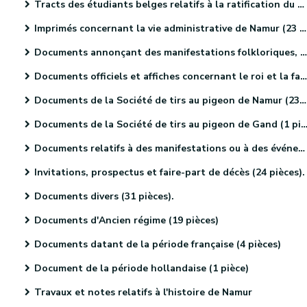
Tracts des étudiants belges relatifs à la ratification du Traité des XXIV articles (4 pièces).
Imprimés concernant la vie administrative de Namur (23 pièces).
Documents annonçant des manifestations folkloriques, culturelles et sportives. (46 pièces)
Documents officiels et affiches concernant le roi et la famille royale (18 pièces)
Documents de la Société de tirs au pigeon de Namur (23 pièces)
Documents de la Société de tirs au pigeon de Gand (1 pièce).
Documents relatifs à des manifestations ou à des événements religieux (41 pièces)
Invitations, prospectus et faire-part de décès (24 pièces).
Documents divers (31 pièces).
Documents d'Ancien régime (19 pièces)
Documents datant de la période française (4 pièces)
Document de la période hollandaise (1 pièce)
Travaux et notes relatifs à l'histoire de Namur