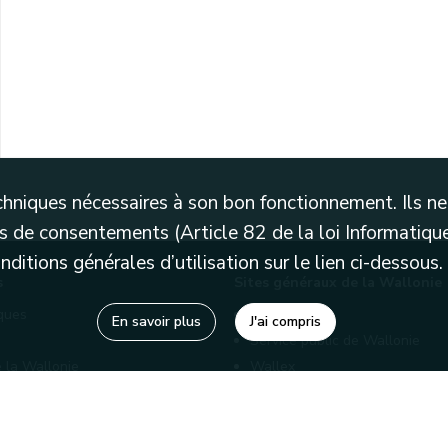
techniques nécessaires à son bon fonctionnement. Ils 
 de consentements (Article 82 de la loi Informatique
itions générales d’utilisation sur le lien ci-dessous.
s
Sites généraux de la Wallonie
èques
Wallonie.be
En savoir plus
J'ai compris
Service public de Wallonie
 la Wallonie
Wallex
enaires
Marché publics wallons
Géoportail
Charte graphique