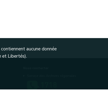
ne contiennent aucune donnée
 et Libertés).
Nous contacter
Service des Archives régionales
Contactez-nous
Introduire une plainte