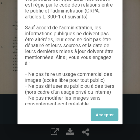
est régie par le code des relations entre
le public et l'administration (CRPA,
articles L. 300-1 et suivants).
Sauf accord de l’administration, les
informations publiques ne doivent pas
être altérées, leur sens ne doit pas être
dénaturé et leurs sources et la date de
leurs dernières mises à jour doivent être
mentionnées. Ainsi, vous vous engagez
à :
- Ne pas faire un usage commercial des
images (accès libre pour tout public)
- Ne pas diffuser au public ou à des tiers
(hors cadre d'un usage privé ou interne)
- Ne pas modifier les images sans
consentement écrit préalable
Dans le cas contraire, nous vous invitons
à nous contacter afin de solliciter le type
de Licence souhaitée parmi celles
proposées et le cas échéant, acquitter
une redevance.