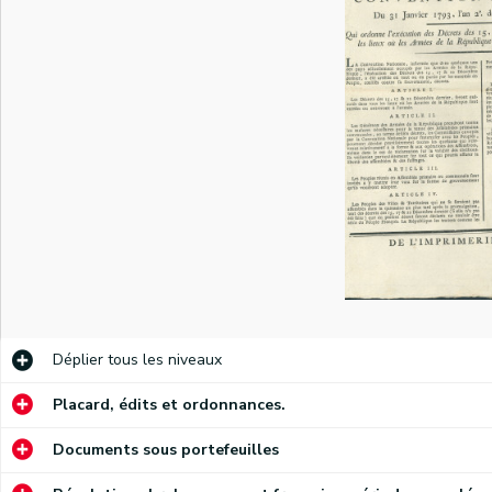
)
Proclamation de Cyrus Valence, commandant en chef de l'armée des Ardennes, portant à la connaissance des citoyens de Namur la proclamation du 8 novembre 1792 de Charles-François Dumourier, commandant en chef de l'armée de la Belgique, relative aux mesures à prendre pour l'administration de la Belgique
Proclamation du lieutenant-général Leveneur invitant la population namuroise à élire ses magistrats
La Société des Amis de la Liberté et de l'Egalité fait part de son adhésion aux valeurs de la République française
Discours de l'adjudant général Dauvers à la Société des Belges patriotes à Namur, le jour de son inauguration, le 24 novembre 1792
Discours du citoyen E. Dinne, membre du Comité général révolutionnaire des Belges et Liégeois unis, à la Société des Amis de la Liberté et de l'Egalité présidée par De Posson à Namur le 25 novembre 1792
Proclamation des magistrats de la Ville de Namur portant à la connaissance de la population la lettre du 24 novembre 1792 du commandant de place Duma à propos du logement des troupes françaises et des éventuelles plaintes (par ordonnance, signé S.J. Lafontaine)
Déplier
tous les niveaux
Adresse de la Société des Amis de la Liberté et de l'Egalité au citoyen général Valence à son entrée à Namur. Réponse du général Valence (signé président De Posson, secrétaire X. Wasseige)
Placard, édits et ordonnances.
Invitation aux citoyens namurois de moins de 21 ans à participer à l'élection de ses représentants provisoires qui aura lieu à la cathédrale Saint-Aubain le 5 décembre 1792
Documents sous portefeuilles
Information (n° 4) à la population namuroise sur le serment prêté le 6 décembre 1792 place Saint-Remy par les représentants élus par le peuple le 5 décembre 1792