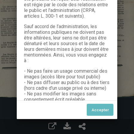
est régie par le code des relations entre
le public et l'administration (CRPA,
articles L. 300-1 et suivants).
Sauf accord de l’administration, les
informations publiques ne doivent pas
être altérées, leur sens ne doit pas être
dénaturé et leurs sources et la date de
leurs dernières mises à jour doivent être
mentionnées. Ainsi, vous vous engagez
à :
- Ne pas faire un usage commercial des
images (accès libre pour tout public)
- Ne pas diffuser au public ou à des tiers
(hors cadre d'un usage privé ou interne)
- Ne pas modifier les images sans
consentement écrit préalable
Dans le cas contraire, nous vous invitons
à nous contacter afin de solliciter le type
de Licence souhaitée parmi celles
proposées et le cas échéant, acquitter
une redevance.