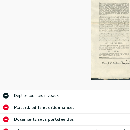
)
Proclamation de Cyrus Valence, commandant en chef de l'armée des Ardennes, portant à la connaissance des citoyens de Namur la proclamation du 8 novembre 1792 de Charles-François Dumourier, commandant en chef de l'armée de la Belgique, relative aux mesures à prendre pour l'administration de la Belgique
Proclamation du lieutenant-général Leveneur invitant la population namuroise à élire ses magistrats
La Société des Amis de la Liberté et de l'Egalité fait part de son adhésion aux valeurs de la République française
Discours de l'adjudant général Dauvers à la Société des Belges patriotes à Namur, le jour de son inauguration, le 24 novembre 1792
Discours du citoyen E. Dinne, membre du Comité général révolutionnaire des Belges et Liégeois unis, à la Société des Amis de la Liberté et de l'Egalité présidée par De Posson à Namur le 25 novembre 1792
Proclamation des magistrats de la Ville de Namur portant à la connaissance de la population la lettre du 24 novembre 1792 du commandant de place Duma à propos du logement des troupes françaises et des éventuelles plaintes (par ordonnance, signé S.J. Lafontaine)
Déplier
tous les niveaux
Adresse de la Société des Amis de la Liberté et de l'Egalité au citoyen général Valence à son entrée à Namur. Réponse du général Valence (signé président De Posson, secrétaire X. Wasseige)
Placard, édits et ordonnances.
Invitation aux citoyens namurois de moins de 21 ans à participer à l'élection de ses représentants provisoires qui aura lieu à la cathédrale Saint-Aubain le 5 décembre 1792
Documents sous portefeuilles
Information (n° 4) à la population namuroise sur le serment prêté le 6 décembre 1792 place Saint-Remy par les représentants élus par le peuple le 5 décembre 1792