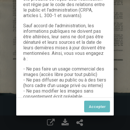
est régie par le code des relations entre
le public et l'administration (CRPA,
articles L. 300-1 et suivants).
Sauf accord de l’administration, les
informations publiques ne doivent pas
être altérées, leur sens ne doit pas être
dénaturé et leurs sources et la date de
leurs dernières mises à jour doivent être
mentionnées. Ainsi, vous vous engagez
à :
- Ne pas faire un usage commercial des
images (accès libre pour tout public)
- Ne pas diffuser au public ou à des tiers
(hors cadre d'un usage privé ou interne)
- Ne pas modifier les images sans
consentement écrit préalable
Dans le cas contraire, nous vous invitons
à nous contacter afin de solliciter le type
de Licence souhaitée parmi celles
proposées et le cas échéant, acquitter
une redevance.