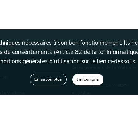
techniques nécessaires à son bon fonctionnement. Ils 
 de consentements (Article 82 de la loi Informatique
itions générales d’utilisation sur le lien ci-dessous.
s
Sites généraux de la Wallonie
èques
Wallonie.be
En savoir plus
J'ai compris
Service public de Wallonie
e la Wallonie
Wallex
enaires
Marché publics wallons
Géoportail
Charte graphique