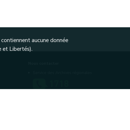
ne contiennent aucune donnée
 et Libertés).
Nous contacter
Service des Archives régionales
Contactez-nous
Introduire une plainte