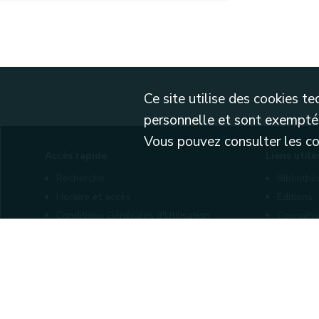
Ce site utilise des cookies 
personnelle et sont exemptés
Vous pouvez consulter les cond
Accès rapide
Liens utile
Recherche
Biblioth
Horaire et accès
Editions
Conditions Générales d'Utilisation
Connaîtr
Mentions légales
Nos part
Politique de confidentialité