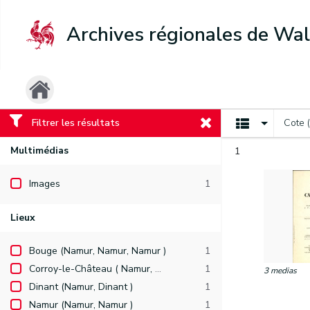
Archives régionales de Wal
Filtrer les résultats
Cote 
Multimédias
1
Images
1
Lieux
Bouge (Namur, Namur, Namur )
1
Corroy-le-Château ( Namur, Namur, Gembloux )
1
3 medias
Dinant (Namur, Dinant )
1
Namur (Namur, Namur )
1