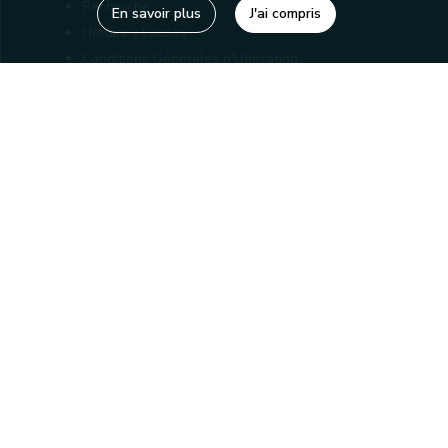
Recherche
En savoir plus
J'ai compris
Horaire et accès
Conditions Générales d'Utilisation
Mentions légales
Politique de confidentialité
Liens utiles
Bibliothèques
Editions
Connaître la Wallonie
Nos partenaires
Sites généraux de la Wallonie
Wallonie.be
Service public de Wallonie
Wallex
Marché publics wallons