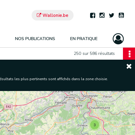
Wallonie.be
NOS PUBLICATIONS
EN PRATIQUE
250
sur 586 résultats
sultats les plus pertinents sont affichés dans la zone choisie.
3