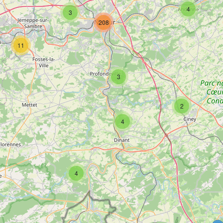
4
3
208
11
3
2
4
4