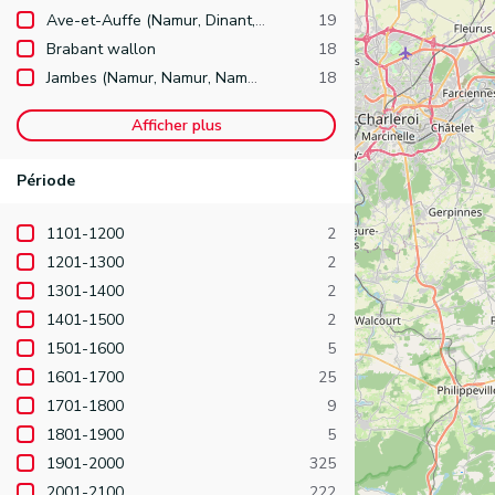
Ave-et-Auffe (Namur, Dinant, Rochefort)
19
Brabant wallon
18
Jambes (Namur, Namur, Namur )
18
Afficher plus
Période
1101-1200
2
1201-1300
2
1301-1400
2
1401-1500
2
1501-1600
5
1601-1700
25
1701-1800
9
1801-1900
5
1901-2000
325
2001-2100
222