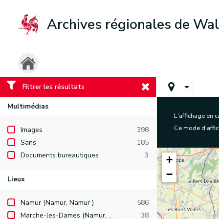
Archives régionales de Wal
Filtrer les résultats
Multimédias
L'affichage en 
Ce mode d'affich
Images
398
Sans
185
Documents bureautiques
3
+
−
Lieux
Namur (Namur, Namur )
586
Marche-les-Dames (Namur, Namur, Namur )
38