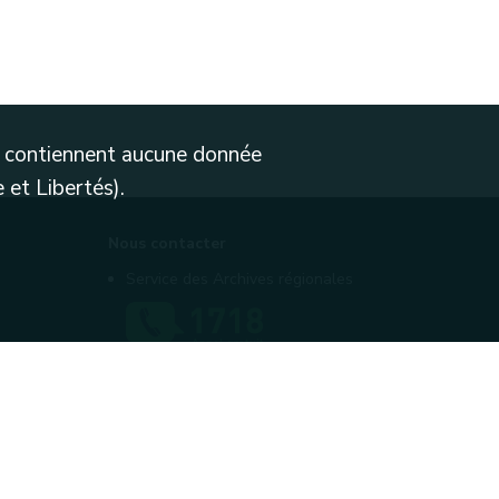
ne contiennent aucune donnée
 et Libertés).
Nous contacter
Service des Archives régionales
Contactez-nous
Introduire une plainte