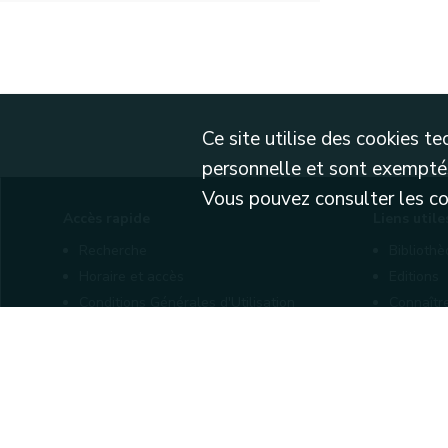
Ce site utilise des cookies 
personnelle et sont exemptés
Vous pouvez consulter les cond
Accès rapide
Liens utile
Recherche
Biblioth
Horaire et accès
Editions
Conditions Générales d'Utilisation
Connaîtr
Mentions légales
Nos part
Politique de confidentialité