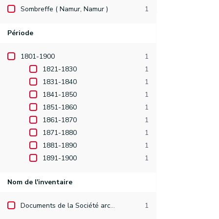
Sombreffe ( Namur, Namur )
1
Période
1801-1900
1
1821-1830
1
1831-1840
1
1841-1850
1
1851-1860
1
1861-1870
1
1871-1880
1
1881-1890
1
1891-1900
1
Nom de l'inventaire
Documents de la Société archéologique de Namur
1