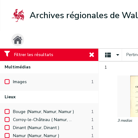
Archives régionales de Wal
Filtrer les résultats
Perti
Multimédias
1
Images
1
Lieux
Bouge (Namur, Namur, Namur )
1
Corroy-le-Château ( Namur, Namur, Gembloux )
1
3 medias
Dinant (Namur, Dinant )
1
Namur (Namur, Namur )
1