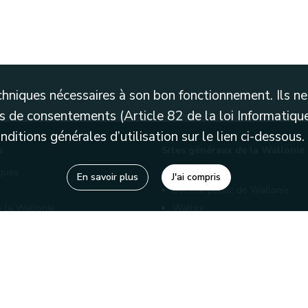
techniques nécessaires à son bon fonctionnement. Ils 
 de consentements (Article 82 de la loi Informatique
itions générales d’utilisation sur le lien ci-dessous.
s
Sites généraux de la Wallonie
èques
Wallonie.be
En savoir plus
J'ai compris
Service public de Wallonie
e la Wallonie
Wallex
enaires
Marché publics wallons
Géoportail
Charte graphique