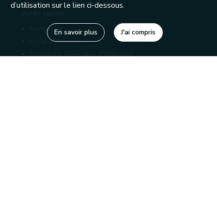
d’utilisation sur le lien ci-dessous.
Accès rapide
Recherche
En savoir plus
J'ai compris
Horaire et accès
Conditions Générales d'Utilisation
Mentions légales
Politique de confidentialité
Liens utiles
Bibliothèques
Editions
Connaître la Wallonie
Nos partenaires
Sites généraux de la Wallonie
Wallonie.be
Service public de Wallonie