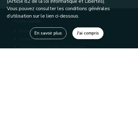
(Article 82 de la loi Informatique et Libertés).
Vous pouvez consulter les conditions générales
d’utilisation sur le lien ci-dessous.
Accès rapide
Recherche
En savoir plus
J'ai compris
Horaire et accès
Conditions Générales d'Utilisation
Mentions légales
Politique de confidentialité
Liens utiles
Bibliothèques
Editions
Connaître la Wallonie
Nos partenaires
Sites généraux de la Wallonie