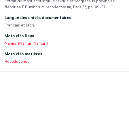
Extrait du manuscrit intitulé : Ortus et progressus provinciae
a
flandriae F.F. minorum recollectorum, Pars 3
, pp. 49-51.
Langue des unités documentaires
Français et latin.
Mots clés lieux
Namur (Namur, Namur )
Mots clés matières
Récollectines