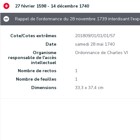
27 février 1598 - 14 décembre 1740
Rappel de l'ordonnance du 28 novembre 1739 interdisant l'expo
Règlement pour la vente au plus offrant de seigneuries et de villages de la province de Namur relevant de la Chambre des Comptes.
Cote/Cotes extrêmes
201809/01/01/01/57
Date
samedi 28 mai 1740
Organisme
Ordonnance de Charles VI
Règlement du Métier des charpentiers, des scailteurs et des pontonniers.
responsable de l'accès
intellectuel
Censura Reverendi admodum ac Amplissimi Decani Cathedralis Namurcensis, S. Theol. Lie, librorum censoris.
Nombre de rectos
1
Obligation de déclarer les biens, rentes et revenus appartenant à des sujets habitant dans des pays ennemis et de fournir des extraits de tous les contrats, obligations et constitutions de rentes faites au profit des Namurois hors des terres appartenant au roi.
Nombre de feuilles
1
Dimensions
33,3 x 37,4 cm
Copie d'une lettre du Conseil de Namur à l'intendant Voisin à propos de la manière de créer les rentes dans la province de Namur, des droits du crédirentier et de la façon de saisir des hypothèques et des contrepans vendus en garantie des rentes.
À la suite d'une demande d'exemption de la taille pour les biens qui se transforment en friches ou tombent en ruine car confisqués à des sujets habitant sur des terres ennemies du roi, obligation pour les cours de justice locales de s'en saisir afin de leur vente au plus offrant. Obligation de récolter et de conserver les fruits qui ont poussé dans des vergers confisqués et sans acquéreur.
Obligation pour la communauté d'Hemptinne de payer la somme de 34 florins et 15 sols.
Afin de protéger les manufacture nationales, interdiction d'exporter de la laine non travaillées et des moutons non tondus.