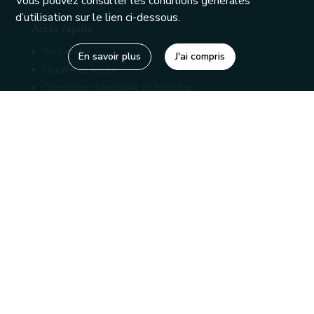
Vous pouvez consulter les conditions générales
d’utilisation sur le lien ci-dessous.
Accès rapide
Recherche
En savoir plus
J'ai compris
Horaire et accès
Conditions Générales d'Utilisation
Mentions légales
Politique de confidentialité
Liens utiles
Bibliothèques
Editions
Connaître la Wallonie
Nos partenaires
Sites généraux de la Wallonie
Wallonie.be