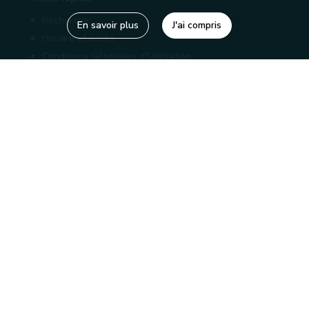
Recherche
En savoir plus
J'ai compris
Horaire et accès
Conditions Générales d'Utilisation
Mentions légales
Politique de confidentialité
Liens utiles
Bibliothèques
Editions
Connaître la Wallonie
Nos partenaires
Sites généraux de la Wallonie
Wallonie.be
Service public de Wallonie
Wallex