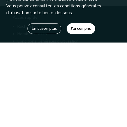
Vous pouvez consulter les conditions générales
d’utilisation sur le lien ci-dessous.
Accès rapide
Recherche
En savoir plus
J'ai compris
Horaire et accès
Conditions Générales d'Utilisation
Mentions légales
Politique de confidentialité
Liens utiles
Bibliothèques
Editions
Connaître la Wallonie
Nos partenaires
Sites généraux de la Wallonie