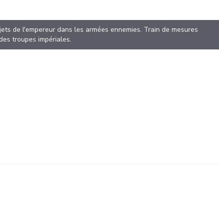
ujets de l'empereur dans les armées ennemies. Train de mesures
des troupes impériales.