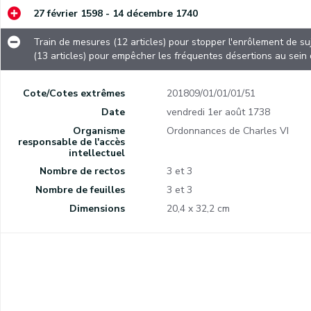
27 février 1598 - 14 décembre 1740
Train de mesures (12 articles) pour stopper l'enrôlement de s
(13 articles) pour empêcher les fréquentes désertions au sein 
Règlement pour la vente au plus offrant de seigneuries et de villages de la province de Namur relevant de la Chambre des Comptes.
Cote/Cotes extrêmes
201809/01/01/01/51
Date
vendredi 1er août 1738
Règlement du Métier des charpentiers, des scailteurs et des pontonniers.
Organisme
Ordonnances de Charles VI
responsable de l'accès
Censura Reverendi admodum ac Amplissimi Decani Cathedralis Namurcensis, S. Theol. Lie, librorum censoris.
intellectuel
Nombre de rectos
3 et 3
Obligation de déclarer les biens, rentes et revenus appartenant à des sujets habitant dans des pays ennemis et de fournir des extraits de tous les contrats, obligations et constitutions de rentes faites au profit des Namurois hors des terres appartenant au roi.
Nombre de feuilles
3 et 3
Copie d'une lettre du Conseil de Namur à l'intendant Voisin à propos de la manière de créer les rentes dans la province de Namur, des droits du crédirentier et de la façon de saisir des hypothèques et des contrepans vendus en garantie des rentes.
Dimensions
20,4 x 32,2 cm
À la suite d'une demande d'exemption de la taille pour les biens qui se transforment en friches ou tombent en ruine car confisqués à des sujets habitant sur des terres ennemies du roi, obligation pour les cours de justice locales de s'en saisir afin de leur vente au plus offrant. Obligation de récolter et de conserver les fruits qui ont poussé dans des vergers confisqués et sans acquéreur.
Obligation pour la communauté d'Hemptinne de payer la somme de 34 florins et 15 sols.
Afin de protéger les manufacture nationales, interdiction d'exporter de la laine non travaillées et des moutons non tondus.