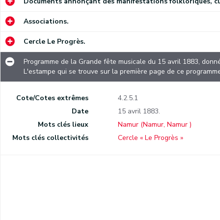
Documents annonçant des manifestations folkloriques, cult
Associations.
r.
Cercle Le Progrès.
Programme de la Grande fête musicale du 15 avril 1883, donné
L'estampe qui se trouve sur la première page de ce programme
Cote/Cotes extrêmes
4.2.5.1
Date
15 avril 1883.
Mots clés lieux
Namur (Namur, Namur )
Mots clés collectivités
Cercle « Le Progrès »