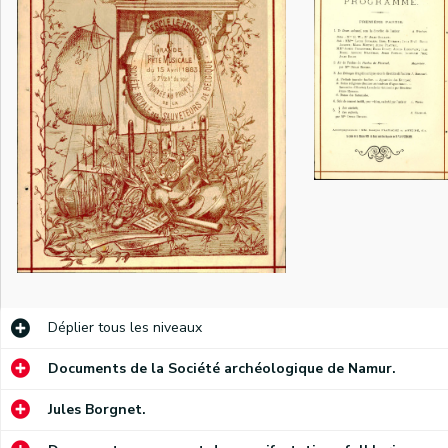
Déplier
tous les niveaux
Programme de la Grande fête musicale du 15 avril 1883, donnée au profit de la Société royale des Sauveteurs de Belgique. L'estampe qui se trouve sur la première page de ce programme a été composée en 1883 et est signée des initiales M.W.
Documents de la Société archéologique de Namur.
Programme du Festival Van den Eeden, grande fête de charité organisée le 5 mai 1889. Ce document comporte une biographie de Jean Van den Eeden ainsi que des informations sur les œuvres qui seront interprétées pour l'occasion.
Jules Borgnet.
euse.