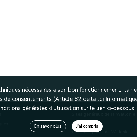
techniques nécessaires à son bon fonctionnement. Ils 
 de consentements (Article 82 de la loi Informatique
itions générales d’utilisation sur le lien ci-dessous.
s
Sites généraux de la Wallonie
èques
Wallonie.be
En savoir plus
J'ai compris
Service public de Wallonie