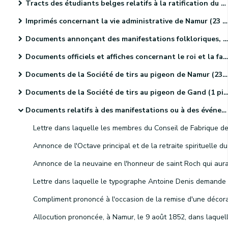
Tracts des étudiants belges relatifs à la ratification du Traité des XXIV articles (4 pièces).
Imprimés concernant la vie administrative de Namur (23 pièces).
Documents annonçant des manifestations folkloriques, culturelles et sportives. (46 pièces)
Documents officiels et affiches concernant le roi et la famille royale (18 pièces)
Documents de la Société de tirs au pigeon de Namur (23 pièces)
Documents de la Société de tirs au pigeon de Gand (1 pièce).
Documents relatifs à des manifestations ou à des événements religieux (41 pièces)