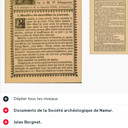
Lettre dans laquelle les membres du Conseil de Fabrique de la cathédrale Saint-Aubin de Namur demandent à un baron dont le nom est inconnu d'intervenir financièrement dans le coût d'un nouveau jubé en marbre. Une souscription a été ouverte pour récolter les 6 000 francs qui manquent malgré la cote part de la Fabrique et le subside du gouvernement.
Annonce de l'Octave principal et de la retraite spirituelle du Sacré Cœur de Marie qui aura lieu à l'église Notre-Dame de Namur. Une note manuscrite date ce document de 1849.
Annonce de la neuvaine en l'honneur de saint Roch qui aura lieu, le jour de l'Assomption, dans la chapelle Saint-Hubert dite des Bouchers. Une note manuscrite date ce document de 1850.
Déplier
tous les niveaux
Lettre dans laquelle le typographe Antoine Denis demande à une personne non-citée de rédiger un compliment qui sera lu à l'occasion d'une ovation que la Société philanthropique Saint-Joseph organisera en l'honneur de deux de ses membres.
Documents de la Société archéologique de Namur.
Compliment prononcé à l'occasion de la remise d'une décoration à Antoine Denis, ouvrier typographe et chef d'atelier chez Wesmael-Legros. Une note manuscrite date ce document de 1852.
Allocution prononcée, à Namur, le 9 août 1852, dans laquelle Antoine Denis, compositeur-typographe, rappelle aux membres de la Société d'Union de Salzinnes les buts de celle-ci.
Jules Borgnet.