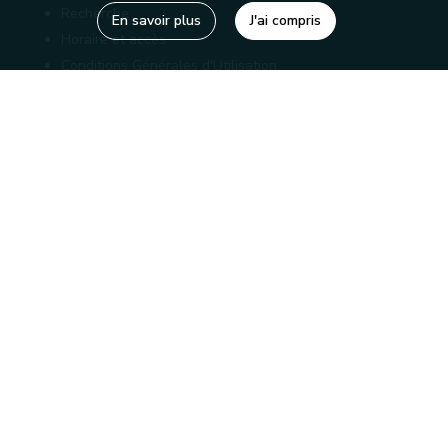
Recherche
En savoir plus
J'ai compris
Horaire et accès
Conditions Générales d'Utilisation
Mentions légales
Politique de confidentialité
Liens utiles
Bibliothèques
Editions
Connaître la Wallonie
Nos partenaires
Sites généraux de la Wallonie
Wallonie.be
Service public de Wallonie
Wallex