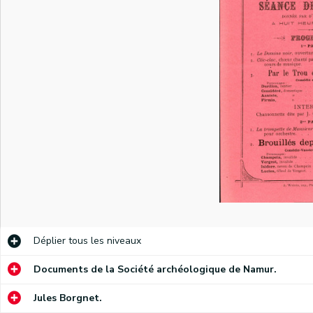
Lettre dans laquelle les membres du Conseil de Fabrique de la cathédrale Saint-Aubin de Namur demandent à un baron dont le nom est inconnu d'intervenir financièrement dans le coût d'un nouveau jubé en marbre. Une souscription a été ouverte pour récolter les 6 000 francs qui manquent malgré la cote part de la Fabrique et le subside du gouvernement.
Annonce de l'Octave principal et de la retraite spirituelle du Sacré Cœur de Marie qui aura lieu à l'église Notre-Dame de Namur. Une note manuscrite date ce document de 1849.
Annonce de la neuvaine en l'honneur de saint Roch qui aura lieu, le jour de l'Assomption, dans la chapelle Saint-Hubert dite des Bouchers. Une note manuscrite date ce document de 1850.
Déplier
tous les niveaux
Lettre dans laquelle le typographe Antoine Denis demande à une personne non-citée de rédiger un compliment qui sera lu à l'occasion d'une ovation que la Société philanthropique Saint-Joseph organisera en l'honneur de deux de ses membres.
Documents de la Société archéologique de Namur.
Compliment prononcé à l'occasion de la remise d'une décoration à Antoine Denis, ouvrier typographe et chef d'atelier chez Wesmael-Legros. Une note manuscrite date ce document de 1852.
Jules Borgnet.
Allocution prononcée, à Namur, le 9 août 1852, dans laquelle Antoine Denis, compositeur-typographe, rappelle aux membres de la Société d'Union de Salzinnes les buts de celle-ci.