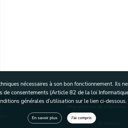
techniques nécessaires à son bon fonctionnement. Ils 
 de consentements (Article 82 de la loi Informatique
itions générales d’utilisation sur le lien ci-dessous.
s
Sites généraux de la Wallonie
èques
Wallonie.be
En savoir plus
J'ai compris
Service public de Wallonie