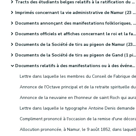
Tracts des étudiants belges relatifs à la ratification du Traité des XXIV articles (4 pièces).
Imprimés concernant la vie administrative de Namur (23 pièces).
Documents annonçant des manifestations folkloriques, culturelles et sportives. (46 pièces)
Documents officiels et affiches concernant le roi et la famille royale (18 pièces)
Documents de la Société de tirs au pigeon de Namur (23 pièces)
Documents de la Société de tirs au pigeon de Gand (1 pièce).
Documents relatifs à des manifestations ou à des événements religieux (41 pièces)