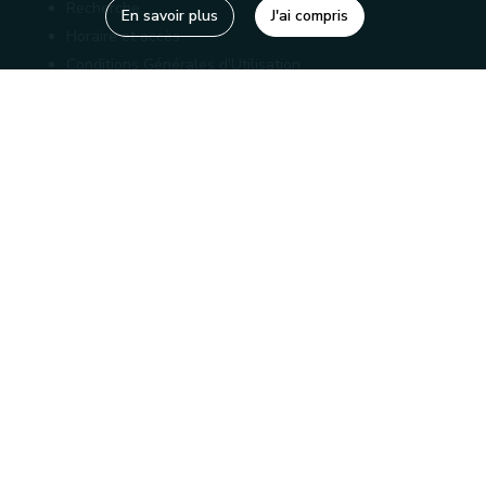
Recherche
En savoir plus
J'ai compris
Horaire et accès
Conditions Générales d'Utilisation
Mentions légales
Politique de confidentialité
Liens utiles
Bibliothèques
Editions
Connaître la Wallonie
Nos partenaires
Sites généraux de la Wallonie
Wallonie.be
Service public de Wallonie
Wallex
Marché publics wallons