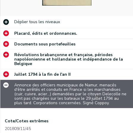
Déplier
tous les niveaux
Placard, édits et ordonnances.
Documents sous portefeuilles
Révolutions brabançonne et française, périodes
napoléonienne et hollandaise et indépendance de la
Belgique
Juillet 1794 à la fin de l'an II
Annonce des officiers municipaux de Namur, menacés
d'être arrêtés et conduits en France si les marchandises
(cuir, cuivre, acier...) demandées par le citoyen Delecolle ne
sont pas chargées sur les bateaux le 29 juillet 1794 au
plus tard. Corporations concernées. Signé Coppoy.
Cote/Cotes extrêmes
201809/11/45