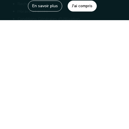
Recherche
En savoir plus
J'ai compris
Horaire et accès
Conditions Générales d'Utilisation
Mentions légales
Politique de confidentialité
Liens utiles
Bibliothèques
Editions
Connaître la Wallonie
Nos partenaires
Sites généraux de la Wallonie
Wallonie.be
Service public de Wallonie
Wallex