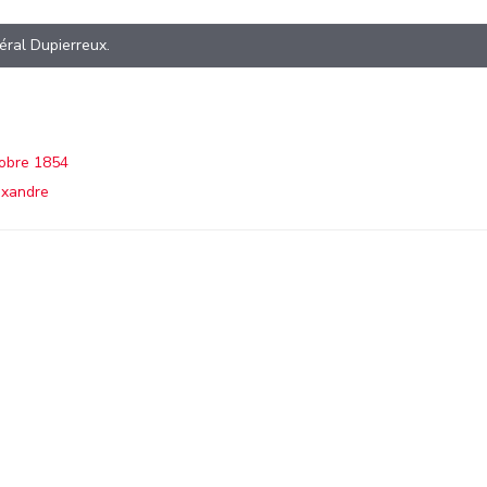
éral Dupierreux.
tobre 1854
xandre