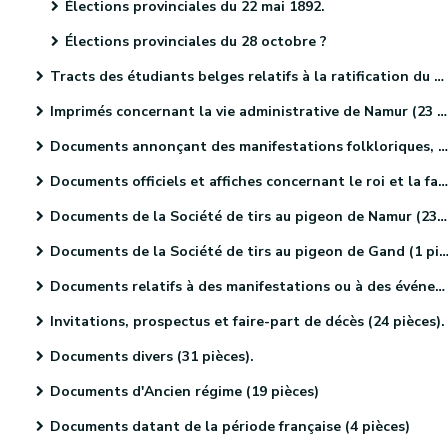
Élections provinciales du 22 mai 1892.
Élections provinciales du 28 octobre ?
Tracts des étudiants belges relatifs à la ratification du Traité des XXIV articles (4 pièces).
Imprimés concernant la vie administrative de Namur (23 pièces).
Documents annonçant des manifestations folkloriques, culturelles et sportives. (46 pièces)
Documents officiels et affiches concernant le roi et la famille royale (18 pièces)
Documents de la Société de tirs au pigeon de Namur (23 pièces)
Documents de la Société de tirs au pigeon de Gand (1 pièce).
Documents relatifs à des manifestations ou à des événements religieux (41 pièces)
Invitations, prospectus et faire-part de décès (24 pièces).
Documents divers (31 pièces).
Documents d'Ancien régime (19 pièces)
Documents datant de la période française (4 pièces)