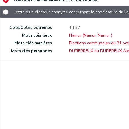
Élections communales du 31 octobre 1854.
Lettre d'un électeur anonyme concernant la candidature du lib
Cote/Cotes extrêmes
1.16.2
Mots clés lieux
Namur (Namur, Namur )
Mots clés matières
Élections communales du 31 oc
Lettre d'un électeur anonyme concernant la candidature du libéral Dupierreux.
Mots clés personnes
DUPIERREUX ou DUPIEREUX Ale
Liste des candidats arrêtée dans une réunion réunissant des électeurs d'opinions différentes.
Liste des candidats de L'Opinion libérale de Namur et de la province.
rale.
Liste des candidats établie par des électeurs libéraux et catholiques.
Tract électoral de Roland-Marchot, lieutenant-colonel de la Garde civique de Namur.
Bulletin de L'Ami de l'Ordre du 30 octobre 1854 en réponse à un démenti de L'Éclaireur contestant les chiffres résultant des dépenses votées depuis le dernier budget. Ce même billet donne également quelques conseils de vote.