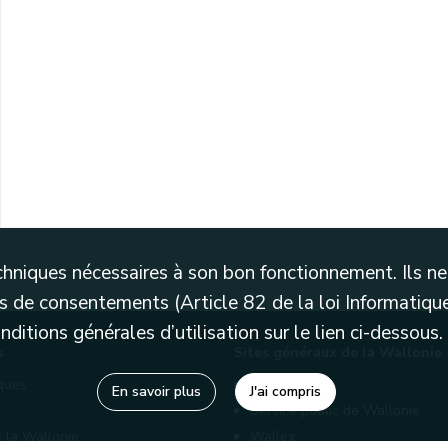
techniques nécessaires à son bon fonctionnement. Ils 
 de consentements (Article 82 de la loi Informatique
itions générales d’utilisation sur le lien ci-dessous.
s
Sites généraux de la Wallonie
èques
Wallonie.be
En savoir plus
J'ai compris
Service public de Wallonie
 la Wallonie
Wallex