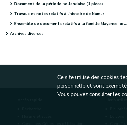
Document de la période hollandaise (1 pièce)
Travaux et notes relatifs à l'histoire de Namur
Ensemble de documents relatifs à la famille Mayence, originaire de Metz (4 pièces)
Archives diverses.
Ce site utilise des cookies 
personnelle et sont exemptés
Vous pouvez consulter les cond
Accès rapide
Liens utile
Recherche
Biblioth
Horaire et accès
Editions
Conditions Générales d'Utilisation
Connaître