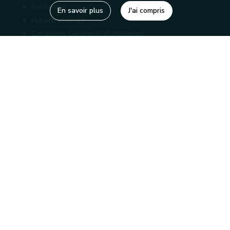
Recherche
En savoir plus
J'ai compris
Horaire et accès
Conditions Générales d'Utilisation
Mentions légales
Politique de confidentialité
Liens utiles
Bibliothèques
Editions
Connaître la Wallonie
Nos partenaires
Sites généraux de la Wallonie
Wallonie.be
Service public de Wallonie
Wallex