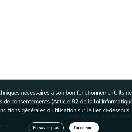
techniques nécessaires à son bon fonctionnement. Ils 
 de consentements (Article 82 de la loi Informatique
itions générales d’utilisation sur le lien ci-dessous.
s
Sites généraux de la Wallonie
èques
Wallonie.be
En savoir plus
J'ai compris