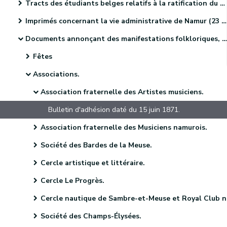
Tracts des étudiants belges relatifs à la ratification du Traité des XXIV articles (4 pièces).
Imprimés concernant la vie administrative de Namur (23 pièces).
Documents annonçant des manifestations folkloriques, culturelles et sportives. (46 pièces)
Fêtes
Associations.
Association fraternelle des Artistes musiciens.
Bulletin d'adhésion daté du 15 juin 1871.
Association fraternelle des Musiciens namurois.
Société des Bardes de la Meuse.
Cercle artistique et littéraire.
Cercle Le Progrès.
Cercle nautique de Sambre-et-Meuse et Royal Club nautique de Sambre-et-M
Société des Champs-Élysées.