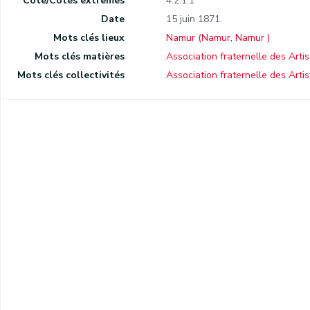
Cote/Cotes extrêmes
4.2.1.1
Date
15 juin 1871.
r.
Mots clés lieux
Namur (Namur, Namur )
Mots clés matières
Association fraternelle des Arti
Mots clés collectivités
Association fraternelle des Arti