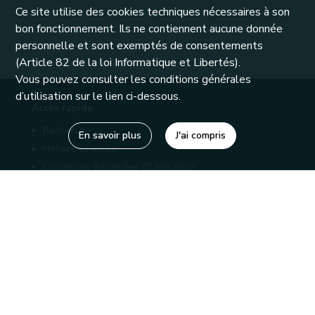
Ce site utilise des cookies techniques nécessaires à son
bon fonctionnement. Ils ne contiennent aucune donnée
personnelle et sont exemptés de consentements
(Article 82 de la loi Informatique et Libertés).
Vous pouvez consulter les conditions générales
d’utilisation sur le lien ci-dessous.
Accès rapide
Recherche
En savoir plus
J'ai compris
Horaire et accès
Conditions Générales d'Utilisation
Mentions légales
Politique de confidentialité
Liens utiles
Bibliothèques
Editions
Connaître la Wallonie