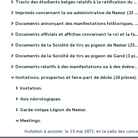
Tracts des étudiants belges relatifs à la ratification du Traité des XXIV articles (4 pièces).
Imprimés concernant la vie administrative de Namur (23 pièces).
Documents annonçant des manifestations folkloriques, culturelles et sportives. (46 pièces)
Documents officiels et affiches concernant le roi et la famille royale (18 pièces)
Documents de la Société de tirs au pigeon de Namur (23 pièces)
Documents de la Société de tirs au pigeon de Gand (1 pièce).
Documents relatifs à des manifestations ou à des événements religieux (41 pièces)
Invitations, prospectus et faire-part de décès (24 pièces).
Invitation.
Avis nécrologiques.
Garde civique Légion de Namur.
Meetings.