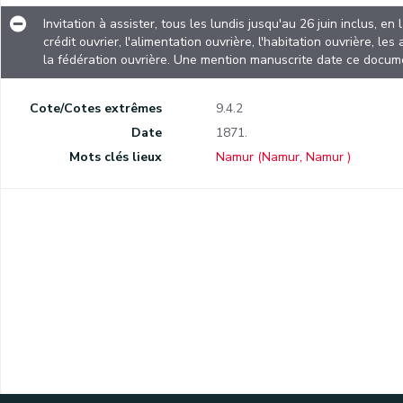
Invitation à assister, tous les lundis jusqu'au 26 juin inclus, en la salle des concerts du théâtre de Namur, à un meeting sur le crédit ouvrier, l'alimentation ouvrière, l'habitation ouvrière, les associations distributives, la coopération industrielle et agricole et la fédération ouvrière. Une mention manuscrite date ce document de 1871.
Invitation à assister, tous les lundis jusqu'au 26 juin inclus, 
crédit ouvrier, l'alimentation ouvrière, l'habitation ouvrière, les
la fédération ouvrière. Une mention manuscrite date ce docum
Cote/Cotes extrêmes
9.4.2
Date
1871.
Mots clés lieux
Namur (Namur, Namur )