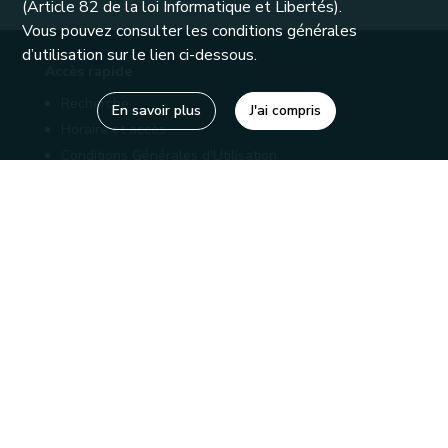
(Article 82 de la loi Informatique et Libertés).
Vous pouvez consulter les conditions générales
d’utilisation sur le lien ci-dessous.
Accès rapide
Recherche
En savoir plus
J'ai compris
Horaire et accès
Conditions Générales d'Utilisation
Mentions légales
Politique de confidentialité
Liens utiles
Bibliothèques
Editions
Connaître la Wallonie
Nos partenaires
Sites généraux de la Wallonie