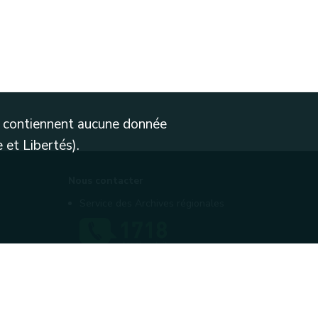
ne contiennent aucune donnée
 et Libertés).
Nous contacter
Service des Archives régionales
Contactez-nous
Introduire une plainte