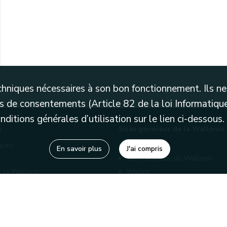
740. Copie de Ch. Angelroth.
techniques nécessaires à son bon fonctionnement. Ils 
 de consentements (Article 82 de la loi Informatique
itions générales d’utilisation sur le lien ci-dessous.
s
Sites généraux de la Wallonie
èques
Wallonie.be
En savoir plus
J'ai compris
Service public de Wallonie
 la Wallonie
Wallex
enaires
Marché publics wallons
Géoportail
Charte graphique