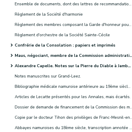
Ensemble de documents, dont des lettres de recommandation, relatifs à Philippe Donain, dit Bosmanne, prêtre du village de Berlaimont, dans le diocèse de Cambrai.
Règlement de la Société d'harmonie
Règlement des membres composant la Garde d'honneur pour recevoir le Roi et la Reine lors de l'inauguration du chemin de fer de Bruxelles
Règlement d'orchestre de la Société Sainte-Cécile
Confrérie de la Consolation : papiers et imprimés
Maus, négociant, membre de la Commission administrative des hospices de Namur
Alexandre Capelle. Notes sur la Pierre du Diable à Jambes et le culte de saint Martin.
Notes manuscrites sur Grand-Leez.
Bibliographie médicale namuroise antérieure au 19ème siècle. Notes classées et relevées par le Docteur Paul Masoin
Articles de Lecatte présentés pour les Annales, mais écartés.
Dossier de demande de financement de la Commission des monuments auprès du ministre de l'Intérieur, pour la resta
Copie par le docteur Tihon des privilèges de Franc-Mesnil-en-
Abbayes namuroises du 18ème siècle, transcription annotée du voyage du moine cictercien de l'abbaye de Clairvaux, Dom Guyton, imparfaitement publiée dans le Messager des sciences historiques, par H. Schuermans.