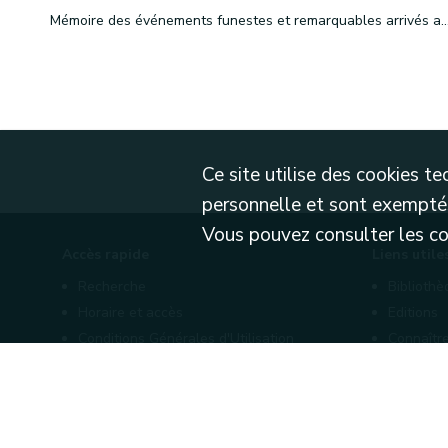
Mémoire des événements funestes et remarquables arrivés aux namurois pendant le cours de l'an 1
Ce site utilise des cookies 
personnelle et sont exemptés
Vous pouvez consulter les cond
Accès rapide
Liens utile
Recherche
Biblioth
Horaire et accès
Editions
Conditions Générales d'Utilisation
Connaître
Mentions légales
Nos part
Politique de confidentialité