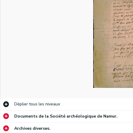
Délibération de la Confrérie de la Miséricorde concernant l'admission des malades à l'hôpital de la Miséricorde (ou hôpital Saint-Jacques).
Circulaire fixant le traitement des nourrices et les pensions accordées aux enfants abandonnés.
Déplier
tous les niveaux
Documents de la Société archéologique de Namur.
Archives diverses.