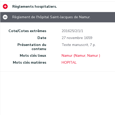
Règlements hospitaliers.
Règlement de l'hôpital Saint-Jacques de Namur.
Cote/Cotes extrêmes
201625/2/1/1
Date
27 novembre 1659
Présentation du
Texte manuscrit, 7 p.
contenu
Mots clés lieux
Namur (Namur, Namur )
Mots clés matières
HOPITAL
uration du baptistère de Malonne.
Thiérache de 1613.