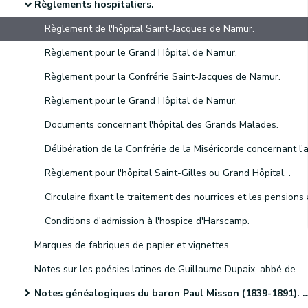
Règlements hospitaliers.
Règlement de l'hôpital Saint-Jacques de Namur.
Règlement pour le Grand Hôpital de Namur.
Règlement pour la Confrérie Saint-Jacques de Namur.
Règlement pour le Grand Hôpital de Namur.
Documents concernant l'hôpital des Grands Malades.
Règlement pour l'hôpital Saint-Gilles ou Grand Hôpital. .
Conditions d'admission à l'hospice d'Harscamp.
Marques de fabriques de papier et vignettes.
Notes sur les poésies latines de Guillaume Dupaix, abbé de Gembloux.
Notes généalogiques du baron Paul Misson (1839-1891). Ces dossiers concernent principalement les familles Beelen, Buirette, Hooft, Misson, de Moreau, Obin, d'Otreppe, de Presseux et Roberts.