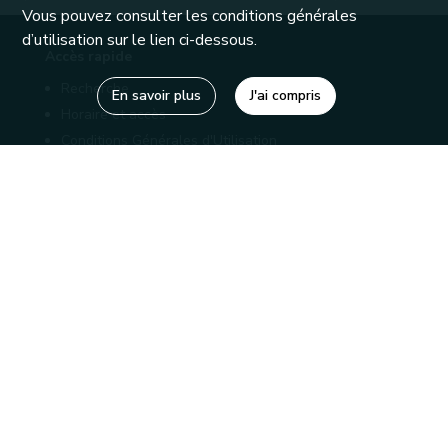
Vous pouvez consulter les conditions générales
d’utilisation sur le lien ci-dessous.
Accès rapide
Recherche
En savoir plus
J'ai compris
Horaire et accès
Conditions Générales d'Utilisation
Mentions légales
Politique de confidentialité
Liens utiles
Bibliothèques
Editions
Connaître la Wallonie
Nos partenaires
Sites généraux de la Wallonie
Wallonie.be