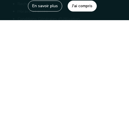
Recherche
En savoir plus
J'ai compris
Horaire et accès
Conditions Générales d'Utilisation
Mentions légales
Politique de confidentialité
Liens utiles
Bibliothèques
Editions
Connaître la Wallonie
Nos partenaires
Sites généraux de la Wallonie
Wallonie.be
Service public de Wallonie
Wallex