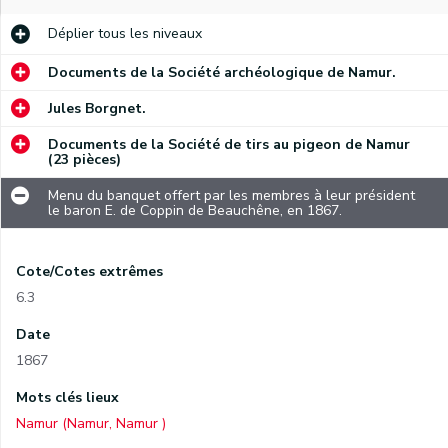
Déplier
tous les niveaux
Documents de la Société archéologique de Namur.
Jules Borgnet.
Documents de la Société de tirs au pigeon de Namur
(23 pièces)
Menu du banquet offert par les membres à leur président
le baron E. de Coppin de Beauchêne, en 1867.
Cote/Cotes extrêmes
6.3
Date
1867
Mots clés lieux
Namur (Namur, Namur )